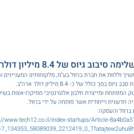
לקוחות
LawPact
צוות
תחומי התמחות
וב גיוס של 8.4 מיליון דולר ארה"ב.
יך וללוות את חברת ברוול בע"מ, מלקוחותינו המעניינים ו
בסך כולל של כ- 8.4 מיליון דולר ארה״ב. 
טק המפתחת ומייצרת חלבון אלטרנטיבי ממיקרו-אצות בשיטת
ה חדשנית וייחודית אשר פותחה על ידי ברוול.
ברוול והעסקה:
://www.tech12.co.il/index-startups/Article-8a4b0
d=7_134353_58089039_2212419_0_Tfatajtew2uhu