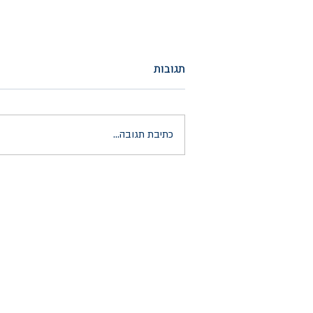
תגובות
כתיבת תגובה...
משרדנו יזם שיתוף פעולה פורץ
דרך בין חברת ברוול לקיבוץ
יטבתה