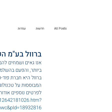
חדשות
All Posts
חדשות
עמדות
ברוול בע"מ השלימה סיב
אנו גאים ושמחים להמש
ביותר, והפעם בהשלמת סבב גיוס 
ברוול היא חברת פוד-
המבוססות על טכנולוגי
לפרטים נוספים אודות 
a512642181026.htm?
8hwc&pId=18932816