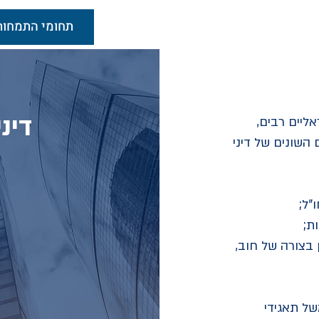
לקוחות
LawPact
צוות
תחומי התמחות
דינ
אליים רבים,
השונים של דיני
"ל;
ת;
 בצורה של חוב,
של תאגידי