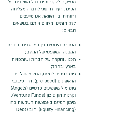
מסייעים ללקוחותינו בכל השלבים של
הפיכת רעיון חדשני לחברה מצליחה
ורווחית. בין השאר, אנו מייעצים
ללקוחותינו ומלווים אותם בנושאים
הבאים:
הסדרת היחסים בין המייסדים ובחירת
המבנה המשפטי של המיזם;
תכנון, והקמה של חברות ושותפויות
בארץ ובחו"ל;
גיוס כספים למיזם, החל מהשלבים
הראשונים (pre-seed), דרך סיבובי
גיוס מול משקיעים פרטיים (Angels)
וקרנות הון סיכון (Venture Funds),
מימון המיזם באמצעות השקעות בהון
(Equity Financing), חוב (Debt