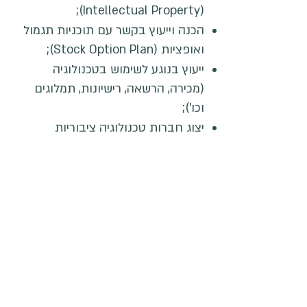
(Intellectual Property);
הכנה וייעוץ בקשר עם תוכניות תגמול
ואופציות (Stock Option Plan);
ייעוץ בנוגע לשימוש בטכנולוגיה
(מכירה, הרשאה, רישיונות, תמלוגים
וכו’);
יצוג חברות טכנולוגיה ציבוריות
הנסחרות בבורסות בישראל ובארה"ב,
ועוד.
office@estlaw.co.il
ּ+972-3-7266-111
רחוב יבנה 31 תל אביב
6579206
ישראל