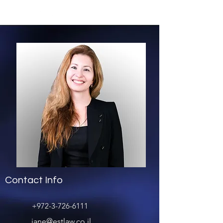
Contact Info
+972-3-726-6111
jane@estlaw.co.il