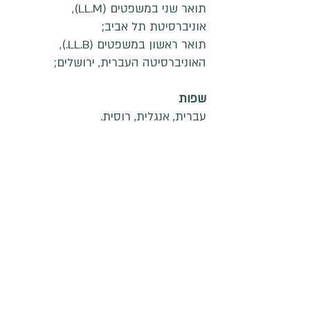
תואר שני במשפטים (LL.M),
אוניברסיטת תל אביב;
תואר ראשון במשפטים (LL.B.),
האוניברסיטה העברית, ירושלים;
שפות
עברית, אנגלית, רוסית.
office@estlaw.co.il
ּ+972-3-7266-111
רחוב יבנה 31 תל אביב
6579206
ישראל