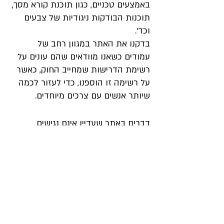
באמצעים טכניים, כגון תוכנת קורא מסך,
תוכנות הבודקות ניגודיות של צבעים
וכד'.
בדקנו את האתר במגוון רחב של
עמודים כשאנו מוודאים שהם עונים על
רשימת הדרישות שמחייב החוק, כאשר
על רשימה זו הוספנו, כדי לעזור לכמה
שיותר אנשים עם צרכים מיוחדים.
דברים באתר שעדיין אינם נגישים
ייתכן שתתקלו בעמוד או תוכן מסוים
באתר שאיננו נגיש באופן מספק לצורך
שלכם. אנא עדכנו אותנו, באמצעות
המייל ובאופן המפורט להלן.
נשמח לעזור לכם בכל בעיה בה אתם
נתקלים